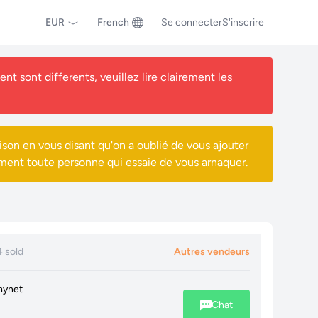
EUR
French
Se connecter
S'inscrire
nt sont differents, veuillez lire clairement les
ison en vous disant qu'on a oublié de vous ajouter
ment toute personne qui essaie de vous arnaquer.
4 sold
Autres vendeurs
ynet
Chat