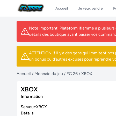
Accueil
Je veux vendre
P
Note important: Plateform iflamme a plusieurs de
détails des boutique avant passer vos comman
ATTENTION !! Il y'a des gens qui immitent nos p
un bonus ou d'autres excuses pour reprendre v
Accueil
/
Monnaie du jeu
/
FC 26
/
XBOX
XBOX
Information
Serveur:XBOX
Details