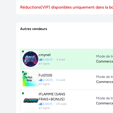
Réductions(VIP) disponibles uniquement dans l
Autres vendeurs
cmynet
Mode de li
0.00/5
4 sold
Commerce
en ligne
Fut2026
Mode de li
0.00/5
0 sold
Commerce
en ligne
IFLAMME (SANS
Mode de li
FRAIS+BONUS)
Commerce
5.00/5
25 sold
en ligne