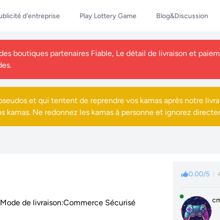
ublicité d'entreprise
Play Lottery Game
Blog&Discussion
s boutiques partenaires Fiable, Le détail de livraison et paieme
des.
seudos et qui tentent de reprendre vos kamas après notre livra
os kamas. Ne redonnez les kamas à personne et ignorez directe
0.00/5
cm
Mode de livraison:Commerce Sécurisé