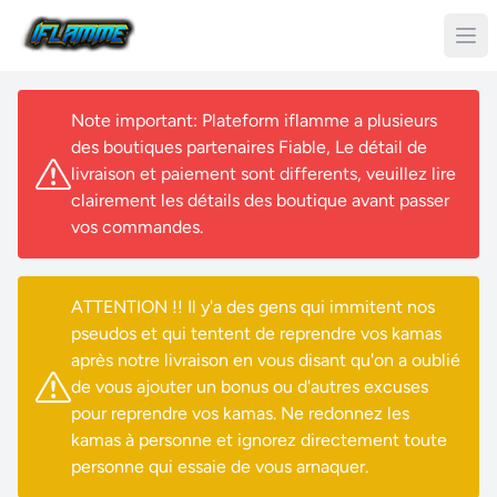
Note important: Plateform iflamme a plusieurs
des boutiques partenaires Fiable, Le détail de
livraison et paiement sont differents, veuillez lire
clairement les détails des boutique avant passer
vos commandes.
ATTENTION !! Il y'a des gens qui immitent nos
pseudos et qui tentent de reprendre vos kamas
après notre livraison en vous disant qu'on a oublié
de vous ajouter un bonus ou d'autres excuses
pour reprendre vos kamas. Ne redonnez les
kamas à personne et ignorez directement toute
personne qui essaie de vous arnaquer.