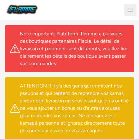
Note important: Plateform iflamme a plusieurs
des boutiques partenaires Fiable, Le détail de
livraison et paiement sont differents, veuillez lire
clairement les détails des boutique avant passer
vos commandes.
ATTENTION !! Il y'a des gens qui immitent nos
pseudos et qui tentent de reprendre vos kamas
après notre livraison en vous disant qu'on a oublié
de vous ajouter un bonus ou d'autres excuses
pour reprendre vos kamas. Ne redonnez les
kamas à personne et ignorez directement toute
personne qui essaie de vous arnaquer.