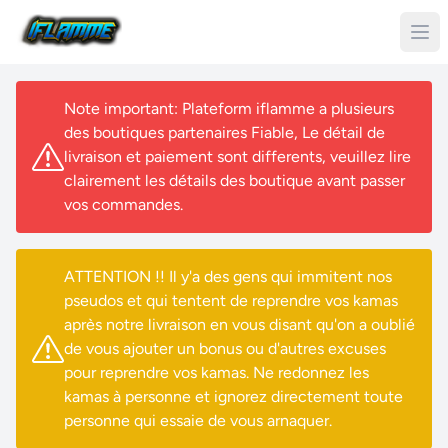
Note important: Plateform iflamme a plusieurs
des boutiques partenaires Fiable, Le détail de
livraison et paiement sont differents, veuillez lire
clairement les détails des boutique avant passer
vos commandes.
ATTENTION !! Il y'a des gens qui immitent nos
pseudos et qui tentent de reprendre vos kamas
après notre livraison en vous disant qu'on a oublié
de vous ajouter un bonus ou d'autres excuses
pour reprendre vos kamas. Ne redonnez les
kamas à personne et ignorez directement toute
personne qui essaie de vous arnaquer.