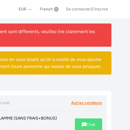
EUR
French
Se connecter
S'inscrire
nt sont differents, veuillez lire clairement les
ison en vous disant qu'on a oublié de vous ajouter
ment toute personne qui essaie de vous arnaquer.
0 sold
Autres vendeurs
FLAMME (SANS FRAIS+BONUS)
Chat