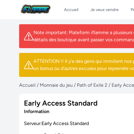
Accueil
Je veux vendre
P
Note important: Plateform iflamme a plusieurs de
détails des boutique avant passer vos comman
ATTENTION !! Il y'a des gens qui immitent nos p
un bonus ou d'autres excuses pour reprendre v
Accueil
/
Monnaie du jeu
/
Path of Exile 2
/
Early Acc
Early Access Standard
Information
Serveur:Early Access Standard