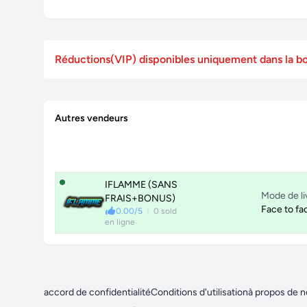
Réductions(VIP) disponibles uniquement dans l
Autres vendeurs
IFLAMME (SANS
Mode de li
FRAIS+BONUS)
Face to fa
0.00/5
0 sold
en ligne
accord de confidentialité
Conditions d'utilisation
à propos de 