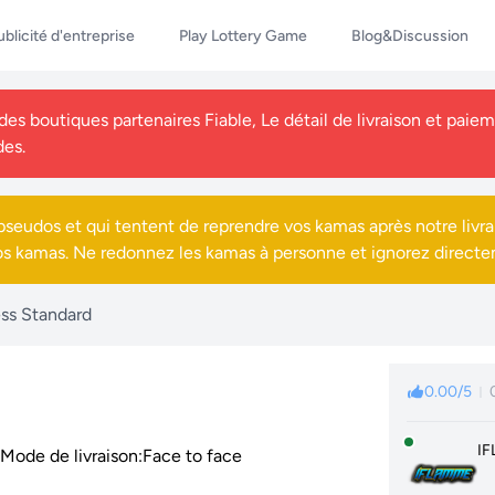
ublicité d'entreprise
Play Lottery Game
Blog&Discussion
s boutiques partenaires Fiable, Le détail de livraison et paieme
des.
seudos et qui tentent de reprendre vos kamas après notre livra
os kamas. Ne redonnez les kamas à personne et ignorez directe
ess Standard
0.00/5
I
Mode de livraison:Face to face