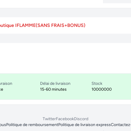
a boutique IFLAMME(SANS FRAIS+BONUS)
vraison
Délai de livraison
Stock
ce
15-60 minutes
10000000
Twitter
Facebook
Discord
nous
Politique de remboursement
Politique de livraison express
Contactez