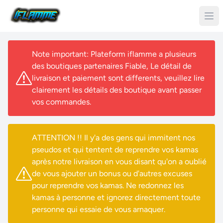
Note important: Plateform iflamme a plusieurs
des boutiques partenaires Fiable, Le détail de
livraison et paiement sont differents, veuillez lire
clairement les détails des boutique avant passer
vos commandes.
ATTENTION !! Il y'a des gens qui immitent nos
pseudos et qui tentent de reprendre vos kamas
après notre livraison en vous disant qu'on a oublié
de vous ajouter un bonus ou d'autres excuses
pour reprendre vos kamas. Ne redonnez les
kamas à personne et ignorez directement toute
personne qui essaie de vous arnaquer.